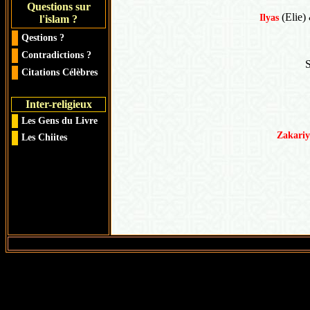
Questions sur
(Elie) 
Ilyas
l'islam ?
Qestions ?
Contradictions ?
S
Citations Célèbres
Inter-religieux
Les Gens du Livre
Zakariy
Les Chiites
EditRegion6