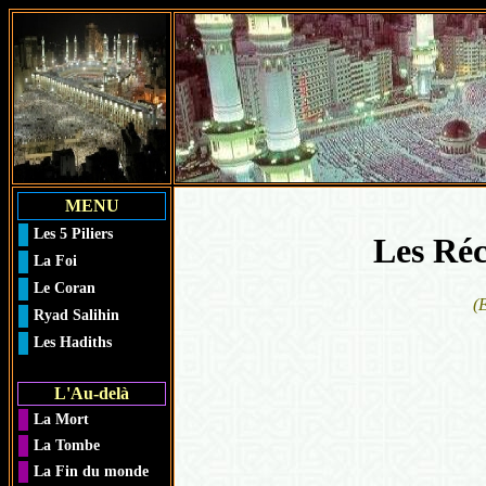
MENU
Les 5 Piliers
Les Réc
La Foi
Le Coran
(
Ryad Salihin
Les Hadiths
L'Au-delà
La Mort
La Tombe
La Fin du monde